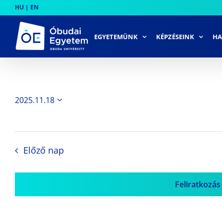
Skip
HU
|
EN
to
content
EGYETEMÜNK
KÉPZÉSEINK
HA
2025.11.18
Dátum
kiválasztása.
Előző nap
Feliratkozás