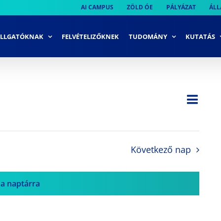
AI CAMPUS
ZÖLD ÓE
PÁLYÁZAT
ÁLL
LLGATÓKNAK
FELVÉTELIZŐKNEK
TUDOMÁNY
KUTATÁS
Ese
Nap
Navi
néze
néze
navi
Következő nap
 a naptárra