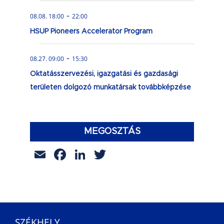
-
08.08. 18:00
22:00
HSUP Pioneers Accelerator Program
-
08.27. 09:00
15:30
Oktatásszervezési, igazgatási és gazdasági
területen dolgozó munkatársak továbbképzése
MEGOSZTÁS
Email
Facebook
LinkedIn
Twitter
SZÉKHELY