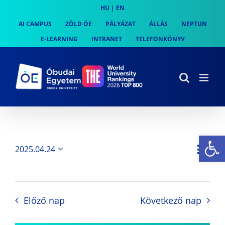
Skip
HU
|
EN
to
AI CAMPUS
ZÖLD ÓE
PÁLYÁZAT
ÁLLÁS
NEPTUN
content
E-LEARNING
INTRANET
TELEFONKÖNYV
Es
Es
2025.04.24
Nap
Navi
Dátum
néz
kiválasztása.
néze
nav
Előző nap
Következő nap