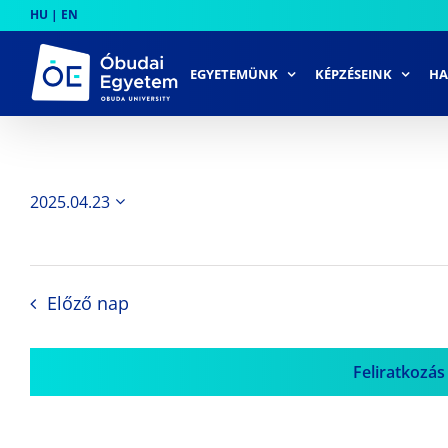
Skip
HU
|
EN
to
content
EGYETEMÜNK
KÉPZÉSEINK
HA
2025.04.23
Dátum
kiválasztása.
Előző nap
Feliratkozás