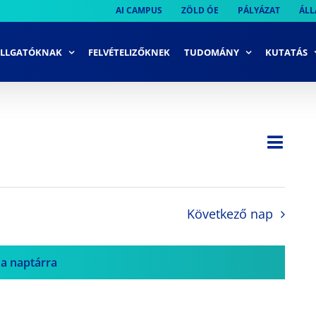
AI CAMPUS
ZÖLD ÓE
PÁLYÁZAT
ÁLL
LLGATÓKNAK
FELVÉTELIZŐKNEK
TUDOMÁNY
KUTATÁS
Ese
Nap
Navi
néze
néze
navi
Következő nap
 a naptárra