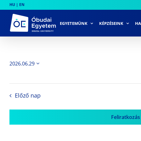
Skip
HU
|
EN
to
content
EGYETEMÜNK
KÉPZÉSEINK
HA
2026.06.29
Dátum
kiválasztása.
Előző nap
Feliratkozás