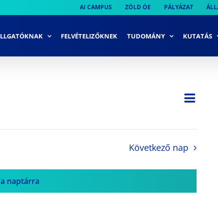
AI CAMPUS
ZÖLD ÓE
PÁLYÁZAT
ÁLL
LLGATÓKNAK
FELVÉTELIZŐKNEK
TUDOMÁNY
KUTATÁS
Ese
Nap
Navi
néze
néze
navi
Következő nap
 a naptárra