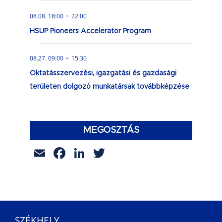
-
08.08. 18:00
22:00
HSUP Pioneers Accelerator Program
-
08.27. 09:00
15:30
Oktatásszervezési, igazgatási és gazdasági
területen dolgozó munkatársak továbbképzése
MEGOSZTÁS
Email
Facebook
LinkedIn
Twitter
SZÉKHELY