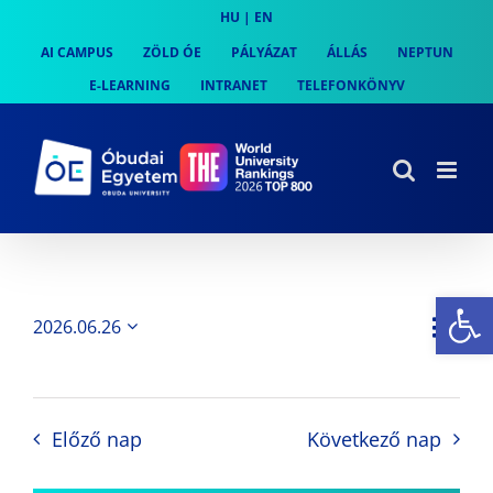
Skip
HU
|
EN
to
AI CAMPUS
ZÖLD ÓE
PÁLYÁZAT
ÁLLÁS
NEPTUN
content
E-LEARNING
INTRANET
TELEFONKÖNYV
Es
Es
2026.06.26
Nap
Navi
Dátum
néz
kiválasztása.
néze
nav
Előző nap
Következő nap