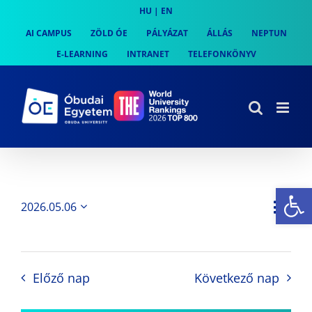
Skip
HU
|
EN
to
AI CAMPUS
ZÖLD ÓE
PÁLYÁZAT
ÁLLÁS
NEPTUN
content
E-LEARNING
INTRANET
TELEFONKÖNYV
Es
Es
2026.05.06
Nap
Navi
Dátum
néz
kiválasztása.
néze
nav
Előző nap
Következő nap