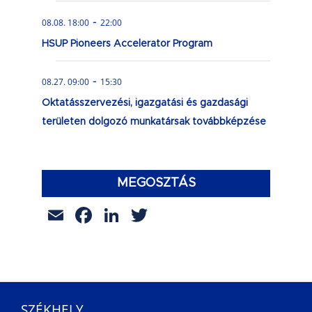
-
08.08. 18:00
22:00
HSUP Pioneers Accelerator Program
-
08.27. 09:00
15:30
Oktatásszervezési, igazgatási és gazdasági
területen dolgozó munkatársak továbbképzése
MEGOSZTÁS
Email
Facebook
LinkedIn
Twitter
SZÉKHELY