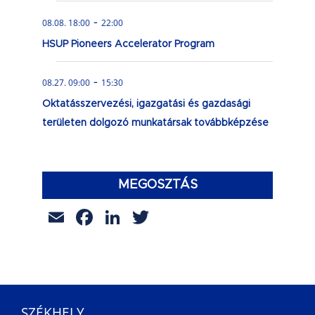
-
08.08. 18:00
22:00
HSUP Pioneers Accelerator Program
-
08.27. 09:00
15:30
Oktatásszervezési, igazgatási és gazdasági
területen dolgozó munkatársak továbbképzése
MEGOSZTÁS
Email
Facebook
LinkedIn
Twitter
SZÉKHELY