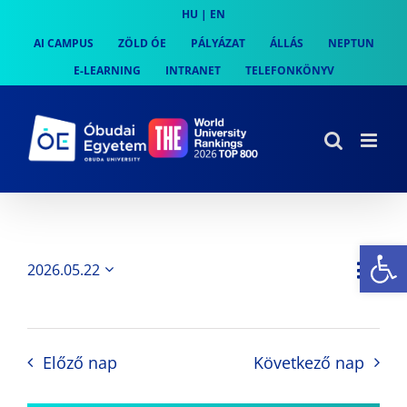
Skip
HU
|
EN
to
AI CAMPUS
ZÖLD ÓE
PÁLYÁZAT
ÁLLÁS
NEPTUN
content
E-LEARNING
INTRANET
TELEFONKÖNYV
Es
Es
2026.05.22
Nap
Navi
Dátum
néz
kiválasztása.
néze
nav
Előző nap
Következő nap