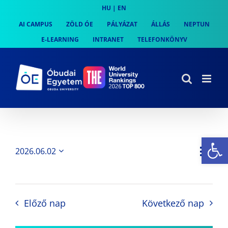
Skip
HU
|
EN
to
AI CAMPUS
ZÖLD ÓE
PÁLYÁZAT
ÁLLÁS
NEPTUN
content
E-LEARNING
INTRANET
TELEFONKÖNYV
Es
Es
2026.06.02
Nap
Navi
Dátum
néz
kiválasztása.
néze
nav
Előző nap
Következő nap