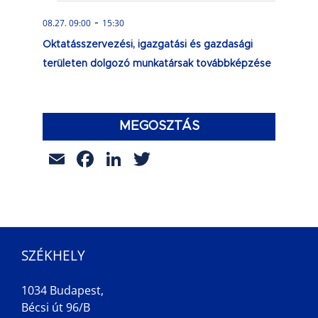
-
08.27. 09:00
15:30
Oktatásszervezési, igazgatási és gazdasági
területen dolgozó munkatársak továbbképzése
MEGOSZTÁS
Email
Facebook
LinkedIn
Twitter
SZÉKHELY
1034 Budapest,
Bécsi út 96/B