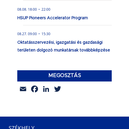
-
08.08. 18:00
22:00
HSUP Pioneers Accelerator Program
-
08.27. 09:00
15:30
Oktatásszervezési, igazgatási és gazdasági
területen dolgozó munkatársak továbbképzése
MEGOSZTÁS
Email
Facebook
LinkedIn
Twitter
SZÉKHELY