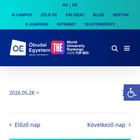
Skip
HU
|
EN
to
AI CAMPUS
ZÖLD ÓE
PÁLYÁZAT
ÁLLÁS
NEPTUN
content
E-LEARNING
INTRANET
TELEFONKÖNYV
Es
Es
2026.05.28
Nap
Navi
Dátum
néz
kiválasztása.
néze
nav
Előző nap
Következő nap