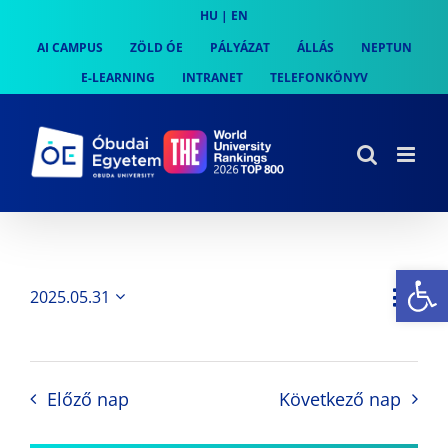
Skip
HU
|
EN
to
AI CAMPUS
ZÖLD ÓE
PÁLYÁZAT
ÁLLÁS
NEPTUN
content
E-LEARNING
INTRANET
TELEFONKÖNYV
Es
Es
2025.05.31
Nap
Navi
Dátum
néz
kiválasztása.
néze
nav
Előző nap
Következő nap