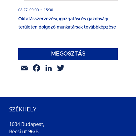
-
08.27. 09:00
15:30
Oktatásszervezési, igazgatási és gazdasági
területen dolgozó munkatársak továbbképzése
MEGOSZTÁS
Email
Facebook
LinkedIn
Twitter
SZÉKHELY
1034 Budapest,
Bécsi út 96/B