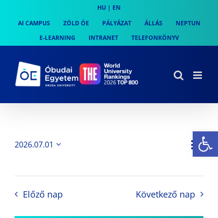
Skip
HU
|
EN
to
AI CAMPUS
ZÖLD ÓE
PÁLYÁZAT
ÁLLÁS
NEPTUN
content
E-LEARNING
INTRANET
TELEFONKÖNYV
Es
Es
2026.07.01
Nap
Navi
Dátum
néz
kiválasztása.
néze
nav
Előző nap
Következő nap