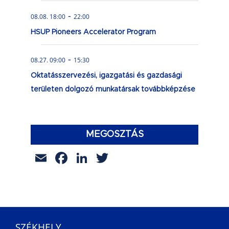
-
08.08. 18:00
22:00
HSUP Pioneers Accelerator Program
-
08.27. 09:00
15:30
Oktatásszervezési, igazgatási és gazdasági
területen dolgozó munkatársak továbbképzése
MEGOSZTÁS
Email
Facebook
LinkedIn
Twitter
SZÉKHELY