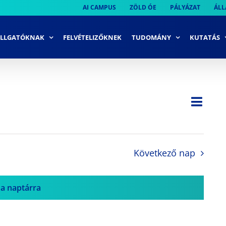
AI CAMPUS
ZÖLD ÓE
PÁLYÁZAT
ÁLL
LLGATÓKNAK
FELVÉTELIZŐKNEK
TUDOMÁNY
KUTATÁS
Ese
Nap
Navi
néze
néze
navi
Következő nap
 a naptárra