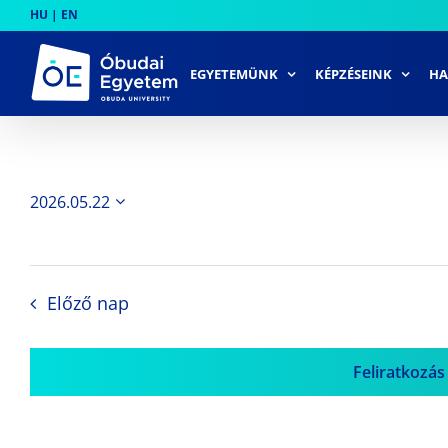
Skip
HU
|
EN
to
content
EGYETEMÜNK
KÉPZÉSEINK
HA
2026.05.22
Dátum
kiválasztása.
Előző nap
Feliratkozás