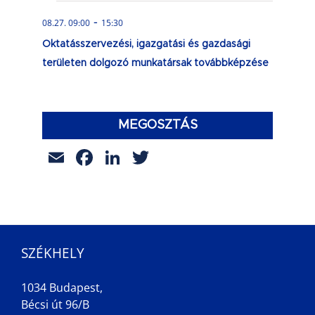
-
08.27. 09:00
15:30
Oktatásszervezési, igazgatási és gazdasági
területen dolgozó munkatársak továbbképzése
MEGOSZTÁS
Email
Facebook
LinkedIn
Twitter
SZÉKHELY
1034 Budapest,
Bécsi út 96/B