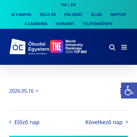
Skip
HU
|
EN
to
AI CAMPUS
ZÖLD ÓE
PÁLYÁZAT
ÁLLÁS
NEPTUN
content
E-LEARNING
INTRANET
TELEFONKÖNYV
Es
Es
2026.05.16
Nap
Navi
Dátum
néz
kiválasztása.
néze
nav
Előző nap
Következő nap