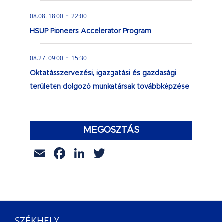
-
08.08. 18:00
22:00
HSUP Pioneers Accelerator Program
-
08.27. 09:00
15:30
Oktatásszervezési, igazgatási és gazdasági
területen dolgozó munkatársak továbbképzése
MEGOSZTÁS
Email
Facebook
LinkedIn
Twitter
SZÉKHELY