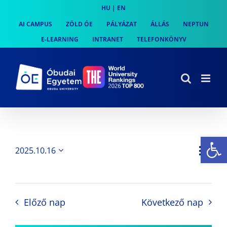
Skip
HU
|
EN
to
AI CAMPUS
ZÖLD ÓE
PÁLYÁZAT
ÁLLÁS
NEPTUN
content
E-LEARNING
INTRANET
TELEFONKÖNYV
Es
Es
2025.10.16
Nap
Navi
Dátum
néz
kiválasztása.
néze
nav
Előző nap
Következő nap