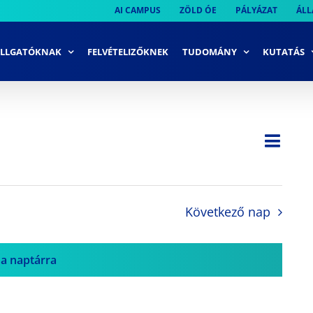
AI CAMPUS
ZÖLD ÓE
PÁLYÁZAT
ÁLL
LLGATÓKNAK
FELVÉTELIZŐKNEK
TUDOMÁNY
KUTATÁS
Ese
Nap
Navi
néze
néze
navi
Következő nap
 a naptárra