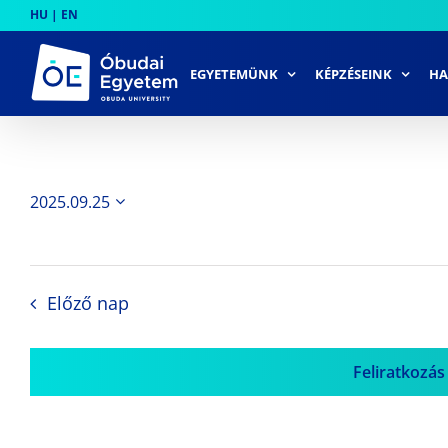
Skip
HU
|
EN
to
content
EGYETEMÜNK
KÉPZÉSEINK
HA
2025.09.25
Dátum
kiválasztása.
Előző nap
Feliratkozás