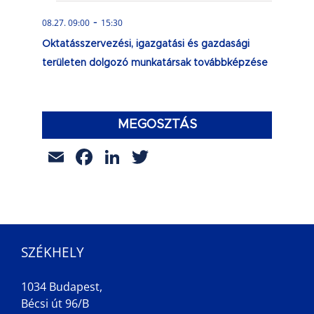
-
08.27. 09:00
15:30
Oktatásszervezési, igazgatási és gazdasági
területen dolgozó munkatársak továbbképzése
MEGOSZTÁS
Email
Facebook
LinkedIn
Twitter
SZÉKHELY
1034 Budapest,
Bécsi út 96/B