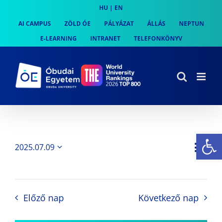
Skip
HU
|
EN
to
AI CAMPUS
ZÖLD ÓE
PÁLYÁZAT
ÁLLÁS
NEPTUN
content
E-LEARNING
INTRANET
TELEFONKÖNYV
Es
Es
2025.07.09
Nap
Navi
Dátum
néz
kiválasztása.
néze
nav
Előző nap
Következő nap