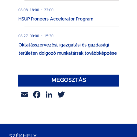
-
08.08. 18:00
22:00
HSUP Pioneers Accelerator Program
-
08.27. 09:00
15:30
Oktatásszervezési, igazgatási és gazdasági
területen dolgozó munkatársak továbbképzése
MEGOSZTÁS
Email
Facebook
LinkedIn
Twitter
SZÉKHELY