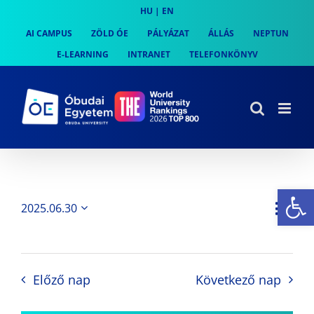
Skip
HU
|
EN
to
AI CAMPUS
ZÖLD ÓE
PÁLYÁZAT
ÁLLÁS
NEPTUN
content
E-LEARNING
INTRANET
TELEFONKÖNYV
Es
Es
2025.06.30
Nap
Navi
Dátum
néz
kiválasztása.
néze
nav
Előző nap
Következő nap