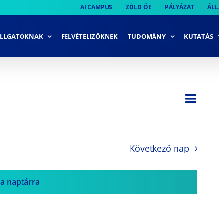
AI CAMPUS
ZÖLD ÓE
PÁLYÁZAT
ÁLL
LLGATÓKNAK
FELVÉTELIZŐKNEK
TUDOMÁNY
KUTATÁS
Ese
Nap
Navi
néze
néze
navi
Következő nap
 a naptárra