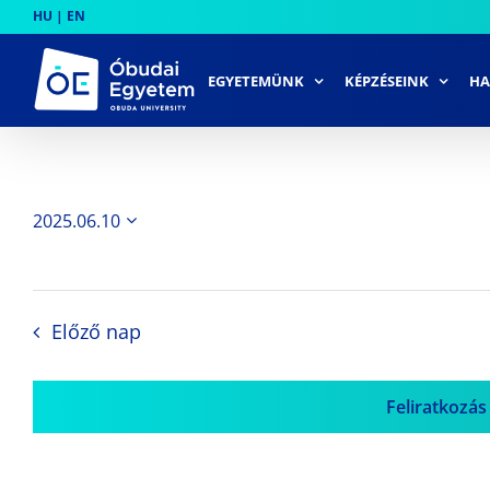
Skip
HU
|
EN
to
content
EGYETEMÜNK
KÉPZÉSEINK
HA
2025.06.10
Dátum
kiválasztása.
Előző nap
Feliratkozás