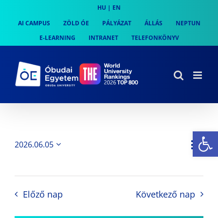
Skip
HU
|
EN
to
AI CAMPUS
ZÖLD ÓE
PÁLYÁZAT
ÁLLÁS
NEPTUN
content
E-LEARNING
INTRANET
TELEFONKÖNYV
Es
Es
2026.06.05
Nap
Navi
Dátum
néz
kiválasztása.
néze
nav
Előző nap
Következő nap