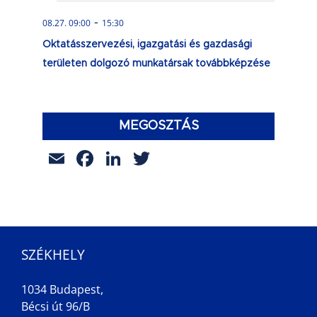
-
08.27. 09:00
15:30
Oktatásszervezési, igazgatási és gazdasági
területen dolgozó munkatársak továbbképzése
MEGOSZTÁS
Email
Facebook
LinkedIn
Twitter
SZÉKHELY
1034 Budapest,
Bécsi út 96/B