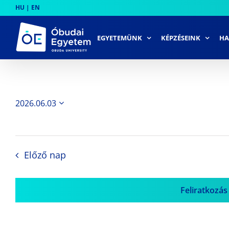
Skip
HU
|
EN
to
content
EGYETEMÜNK
KÉPZÉSEINK
HA
2026.06.03
Dátum
kiválasztása.
Előző nap
Feliratkozás