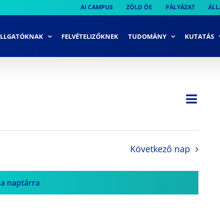
AI CAMPUS
ZÖLD ÓE
PÁLYÁZAT
ÁLL
LLGATÓKNAK
FELVÉTELIZŐKNEK
TUDOMÁNY
KUTATÁS
Ese
Nap
Navi
néze
néze
navi
Következő nap
 a naptárra