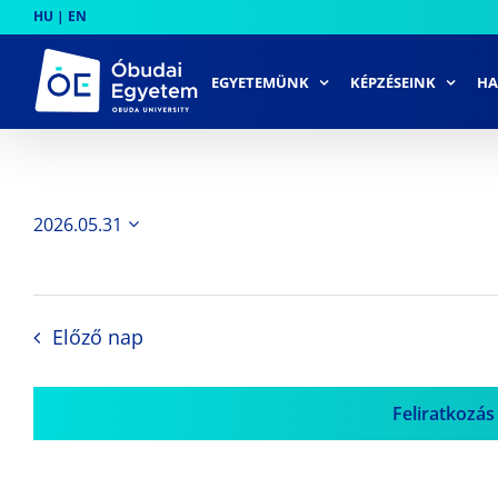
Skip
HU
|
EN
to
content
EGYETEMÜNK
KÉPZÉSEINK
HA
2026.05.31
Dátum
kiválasztása.
Előző nap
Feliratkozás