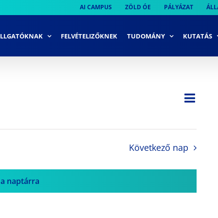
AI CAMPUS
ZÖLD ÓE
PÁLYÁZAT
ÁLL
LLGATÓKNAK
FELVÉTELIZŐKNEK
TUDOMÁNY
KUTATÁS
Ese
Nap
Navi
néze
néze
navi
Következő nap
 a naptárra