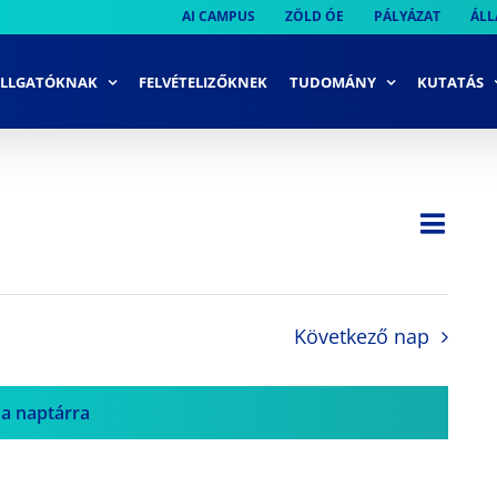
AI CAMPUS
ZÖLD ÓE
PÁLYÁZAT
ÁLL
LLGATÓKNAK
FELVÉTELIZŐKNEK
TUDOMÁNY
KUTATÁS
Ese
Nap
Navi
néze
néze
navi
Következő nap
 a naptárra