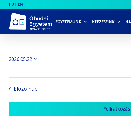
Skip
HU
|
EN
to
content
EGYETEMÜNK
KÉPZÉSEINK
HA
2026.05.22
Dátum
kiválasztása.
Előző nap
Feliratkozás