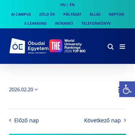
Skip
HU
|
EN
to
AI CAMPUS
ZÖLD ÓE
PÁLYÁZAT
ÁLLÁS
NEPTUN
content
E-LEARNING
INTRANET
TELEFONKÖNYV
Es
Es
2026.02.20
Nap
Navi
Dátum
néz
kiválasztása.
néze
nav
Előző nap
Következő nap