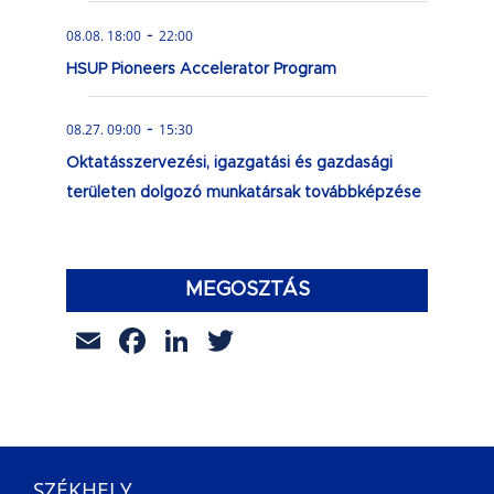
-
08.08. 18:00
22:00
HSUP Pioneers Accelerator Program
-
08.27. 09:00
15:30
Oktatásszervezési, igazgatási és gazdasági
területen dolgozó munkatársak továbbképzése
MEGOSZTÁS
Email
Facebook
LinkedIn
Twitter
SZÉKHELY