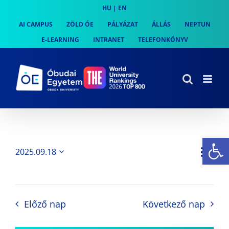
Skip
HU
|
EN
to
AI CAMPUS
ZÖLD ÓE
PÁLYÁZAT
ÁLLÁS
NEPTUN
content
E-LEARNING
INTRANET
TELEFONKÖNYV
Es
Es
2025.09.18
Nap
Navi
Dátum
néz
kiválasztása.
néze
nav
Előző nap
Következő nap