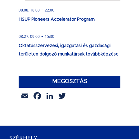
-
08.08. 18:00
22:00
HSUP Pioneers Accelerator Program
-
08.27. 09:00
15:30
Oktatásszervezési, igazgatási és gazdasági
területen dolgozó munkatársak továbbképzése
MEGOSZTÁS
Email
Facebook
LinkedIn
Twitter
SZÉKHELY