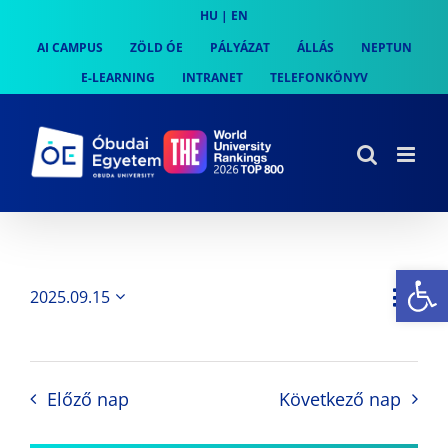
Skip
HU
|
EN
to
AI CAMPUS
ZÖLD ÓE
PÁLYÁZAT
ÁLLÁS
NEPTUN
content
E-LEARNING
INTRANET
TELEFONKÖNYV
Es
Es
2025.09.15
Nap
Navi
Dátum
néz
kiválasztása.
néze
nav
Előző nap
Következő nap