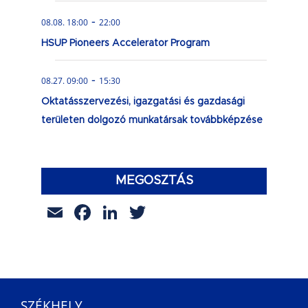
-
08.08. 18:00
22:00
HSUP Pioneers Accelerator Program
-
08.27. 09:00
15:30
Oktatásszervezési, igazgatási és gazdasági
területen dolgozó munkatársak továbbképzése
MEGOSZTÁS
Email
Facebook
LinkedIn
Twitter
SZÉKHELY