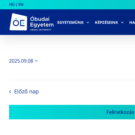
Skip
HU
|
EN
to
content
EGYETEMÜNK
KÉPZÉSEINK
HA
2025.09.08
Dátum
kiválasztása.
Előző nap
Feliratkozás