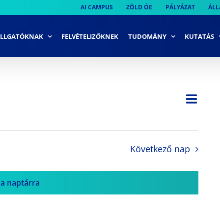
AI CAMPUS
ZÖLD ÓE
PÁLYÁZAT
ÁLL
LLGATÓKNAK
FELVÉTELIZŐKNEK
TUDOMÁNY
KUTATÁS
Ese
Nap
Navi
néze
néze
navi
Következő nap
 a naptárra