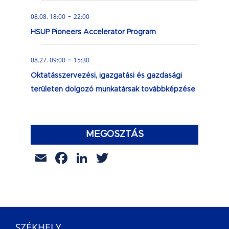
-
08.08. 18:00
22:00
HSUP Pioneers Accelerator Program
-
08.27. 09:00
15:30
Oktatásszervezési, igazgatási és gazdasági
területen dolgozó munkatársak továbbképzése
MEGOSZTÁS
Email
Facebook
LinkedIn
Twitter
SZÉKHELY