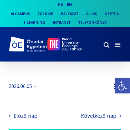
Skip
HU
|
EN
to
AI CAMPUS
ZÖLD ÓE
PÁLYÁZAT
ÁLLÁS
NEPTUN
content
E-LEARNING
INTRANET
TELEFONKÖNYV
Es
Es
2026.06.05
Nap
Navi
Dátum
néz
kiválasztása.
néze
nav
Előző nap
Következő nap