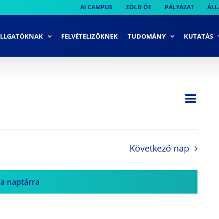
AI CAMPUS
ZÖLD ÓE
PÁLYÁZAT
ÁLL
LLGATÓKNAK
FELVÉTELIZŐKNEK
TUDOMÁNY
KUTATÁS
Ese
Nap
Navi
néze
néze
navi
Következő nap
 a naptárra