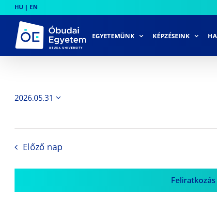
Skip
HU
|
EN
to
content
EGYETEMÜNK
KÉPZÉSEINK
HA
2026.05.31
Dátum
kiválasztása.
Előző nap
Feliratkozás