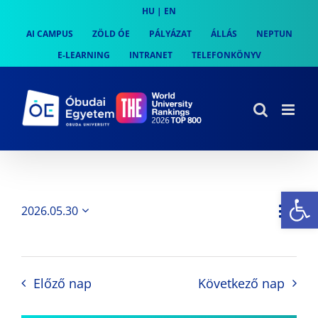
Skip
HU
|
EN
to
AI CAMPUS
ZÖLD ÓE
PÁLYÁZAT
ÁLLÁS
NEPTUN
content
E-LEARNING
INTRANET
TELEFONKÖNYV
Es
Es
2026.05.30
Nap
Navi
Dátum
néz
kiválasztása.
néze
nav
Előző nap
Következő nap