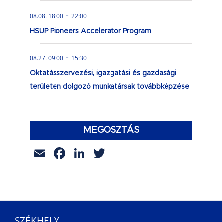
-
08.08. 18:00
22:00
HSUP Pioneers Accelerator Program
-
08.27. 09:00
15:30
Oktatásszervezési, igazgatási és gazdasági
területen dolgozó munkatársak továbbképzése
MEGOSZTÁS
Email
Facebook
LinkedIn
Twitter
SZÉKHELY