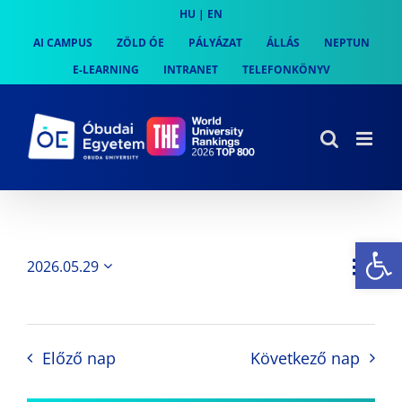
Skip
HU
|
EN
to
AI CAMPUS
ZÖLD ÓE
PÁLYÁZAT
ÁLLÁS
NEPTUN
content
E-LEARNING
INTRANET
TELEFONKÖNYV
Es
Es
2026.05.29
Nap
Navi
Dátum
néz
kiválasztása.
néze
nav
Előző nap
Következő nap