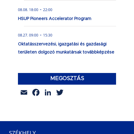
-
08.08. 18:00
22:00
HSUP Pioneers Accelerator Program
-
08.27. 09:00
15:30
Oktatásszervezési, igazgatási és gazdasági
területen dolgozó munkatársak továbbképzése
MEGOSZTÁS
Email
Facebook
LinkedIn
Twitter
SZÉKHELY