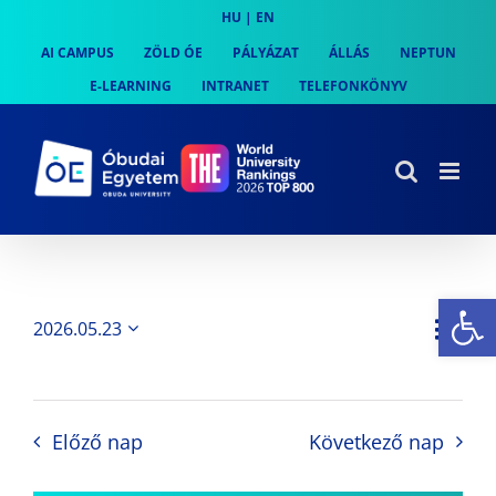
Skip
HU
|
EN
to
AI CAMPUS
ZÖLD ÓE
PÁLYÁZAT
ÁLLÁS
NEPTUN
content
E-LEARNING
INTRANET
TELEFONKÖNYV
Es
Es
2026.05.23
Nap
Navi
Dátum
néz
kiválasztása.
néze
nav
Előző nap
Következő nap