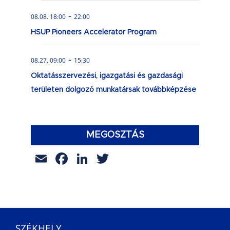
-
08.08. 18:00
22:00
HSUP Pioneers Accelerator Program
-
08.27. 09:00
15:30
Oktatásszervezési, igazgatási és gazdasági
területen dolgozó munkatársak továbbképzése
MEGOSZTÁS
Email
Facebook
LinkedIn
Twitter
SZÉKHELY