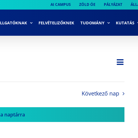
AI CAMPUS
ZÖLD ÓE
PÁLYÁZAT
ÁLL
LLGATÓKNAK
FELVÉTELIZŐKNEK
TUDOMÁNY
KUTATÁS
Ese
Nap
Navi
néze
néze
navi
Következő nap
 a naptárra