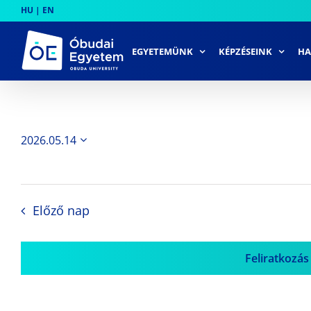
Skip
HU
|
EN
to
content
EGYETEMÜNK
KÉPZÉSEINK
HA
2026.05.14
Dátum
kiválasztása.
Előző nap
Feliratkozás