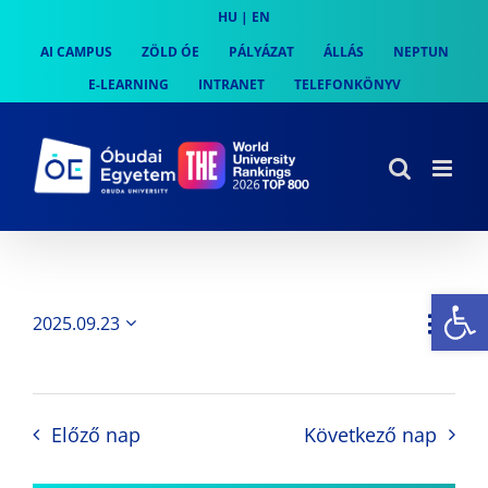
Skip
HU
|
EN
to
AI CAMPUS
ZÖLD ÓE
PÁLYÁZAT
ÁLLÁS
NEPTUN
content
E-LEARNING
INTRANET
TELEFONKÖNYV
Es
Es
2025.09.23
Nap
Navi
Dátum
néz
kiválasztása.
néze
nav
Előző nap
Következő nap