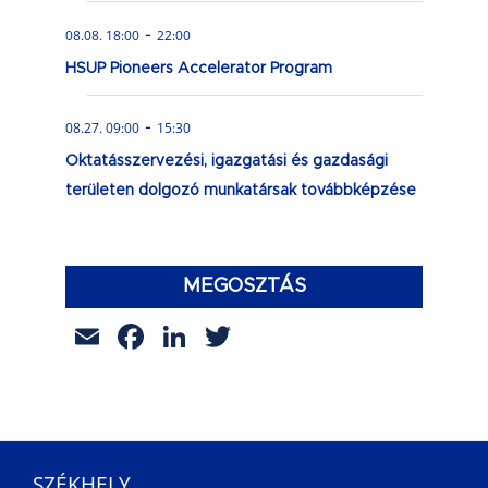
-
08.08. 18:00
22:00
HSUP Pioneers Accelerator Program
-
08.27. 09:00
15:30
Oktatásszervezési, igazgatási és gazdasági
területen dolgozó munkatársak továbbképzése
MEGOSZTÁS
Email
Facebook
LinkedIn
Twitter
SZÉKHELY