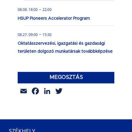
-
08.08. 18:00
22:00
HSUP Pioneers Accelerator Program
-
08.27. 09:00
15:30
Oktatásszervezési, igazgatási és gazdasági
területen dolgozó munkatársak továbbképzése
MEGOSZTÁS
Email
Facebook
LinkedIn
Twitter
SZÉKHELY