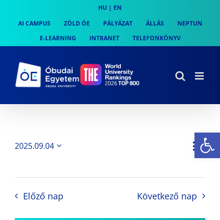
Skip
HU
|
EN
to
AI CAMPUS
ZÖLD ÓE
PÁLYÁZAT
ÁLLÁS
NEPTUN
content
E-LEARNING
INTRANET
TELEFONKÖNYV
Es
Es
2025.09.04
Nap
Navi
Dátum
néz
kiválasztása.
néze
nav
Előző nap
Következő nap