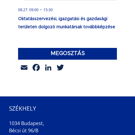
-
08.27. 09:00
15:30
Oktatásszervezési, igazgatási és gazdasági
területen dolgozó munkatársak továbbképzése
MEGOSZTÁS
Email
Facebook
LinkedIn
Twitter
SZÉKHELY
1034 Budapest,
Bécsi út 96/B