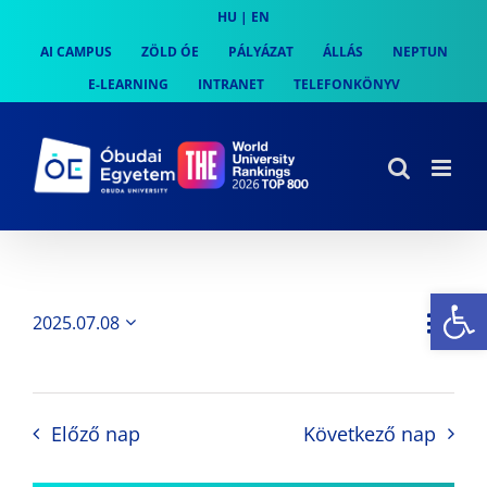
Skip
HU
|
EN
to
AI CAMPUS
ZÖLD ÓE
PÁLYÁZAT
ÁLLÁS
NEPTUN
content
E-LEARNING
INTRANET
TELEFONKÖNYV
Es
Es
2025.07.08
Nap
Navi
Dátum
néz
kiválasztása.
néze
nav
Előző nap
Következő nap