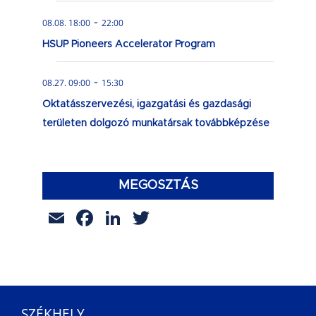
-
08.08. 18:00
22:00
HSUP Pioneers Accelerator Program
-
08.27. 09:00
15:30
Oktatásszervezési, igazgatási és gazdasági
területen dolgozó munkatársak továbbképzése
MEGOSZTÁS
Email
Facebook
LinkedIn
Twitter
SZÉKHELY