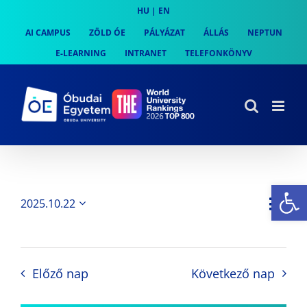
Skip
HU
|
EN
to
AI CAMPUS
ZÖLD ÓE
PÁLYÁZAT
ÁLLÁS
NEPTUN
content
E-LEARNING
INTRANET
TELEFONKÖNYV
Es
Es
2025.10.22
Nap
Navi
Dátum
néz
kiválasztása.
néze
nav
Előző nap
Következő nap