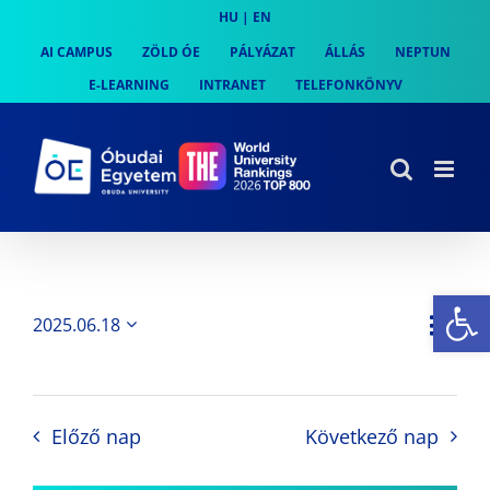
Skip
HU
|
EN
to
AI CAMPUS
ZÖLD ÓE
PÁLYÁZAT
ÁLLÁS
NEPTUN
content
E-LEARNING
INTRANET
TELEFONKÖNYV
Es
Es
2025.06.18
Nap
Navi
Dátum
néz
kiválasztása.
néze
nav
Előző nap
Következő nap