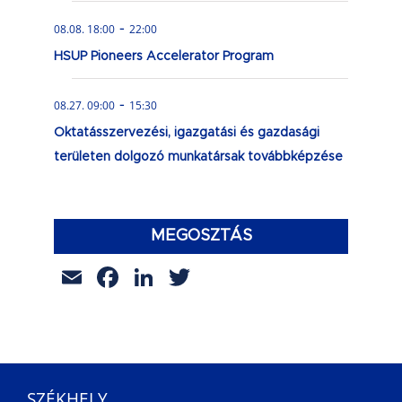
-
08.08. 18:00
22:00
HSUP Pioneers Accelerator Program
-
08.27. 09:00
15:30
Oktatásszervezési, igazgatási és gazdasági
területen dolgozó munkatársak továbbképzése
MEGOSZTÁS
Email
Facebook
LinkedIn
Twitter
SZÉKHELY