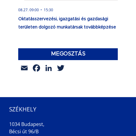
-
08.27. 09:00
15:30
Oktatásszervezési, igazgatási és gazdasági
területen dolgozó munkatársak továbbképzése
MEGOSZTÁS
Email
Facebook
LinkedIn
Twitter
SZÉKHELY
1034 Budapest,
Bécsi út 96/B