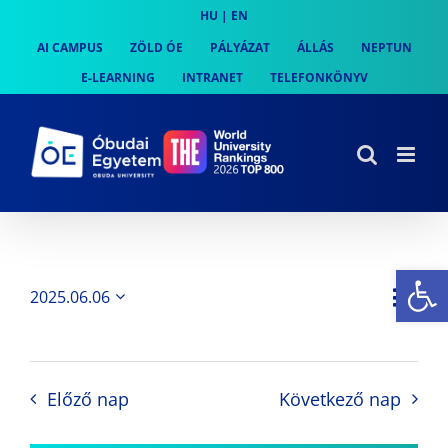
Skip
HU
|
EN
to
AI CAMPUS
ZÖLD ÓE
PÁLYÁZAT
ÁLLÁS
NEPTUN
content
E-LEARNING
INTRANET
TELEFONKÖNYV
Es
Es
2025.06.06
Nap
Navi
Dátum
néz
kiválasztása.
néze
nav
Előző nap
Következő nap