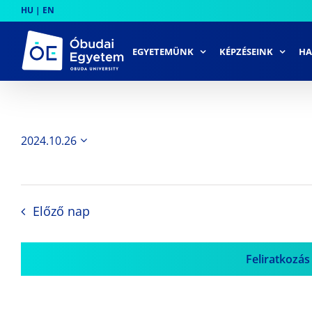
Skip
HU
|
EN
to
content
EGYETEMÜNK
KÉPZÉSEINK
HA
2024.10.26
Dátum
kiválasztása.
Előző nap
Feliratkozás