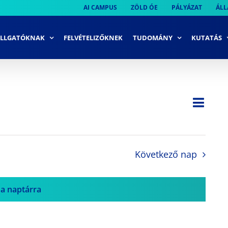
AI CAMPUS
ZÖLD ÓE
PÁLYÁZAT
ÁLL
LLGATÓKNAK
FELVÉTELIZŐKNEK
TUDOMÁNY
KUTATÁS
Ese
Nap
Navi
néze
néze
navi
Következő nap
 a naptárra