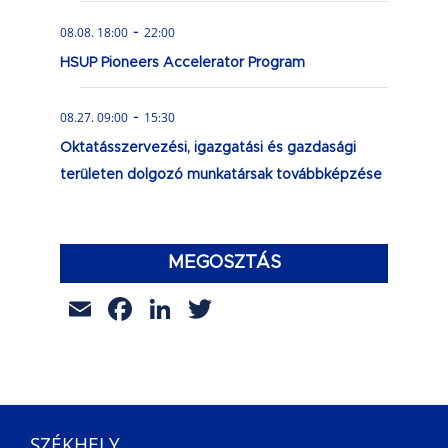
-
08.08. 18:00
22:00
HSUP Pioneers Accelerator Program
-
08.27. 09:00
15:30
Oktatásszervezési, igazgatási és gazdasági
területen dolgozó munkatársak továbbképzése
MEGOSZTÁS
Email
Facebook
LinkedIn
Twitter
SZÉKHELY