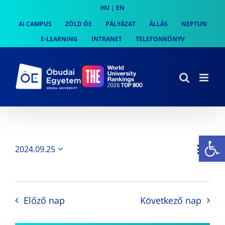
Skip
HU
|
EN
to
AI CAMPUS
ZÖLD ÓE
PÁLYÁZAT
ÁLLÁS
NEPTUN
content
E-LEARNING
INTRANET
TELEFONKÖNYV
Es
Es
2024.09.25
Nap
Navi
Dátum
néz
kiválasztása.
néze
nav
Előző nap
Következő nap