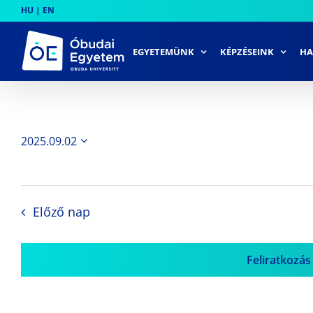
Skip
HU
|
EN
to
content
EGYETEMÜNK
KÉPZÉSEINK
HA
2025.09.02
Dátum
kiválasztása.
Előző nap
Feliratkozás