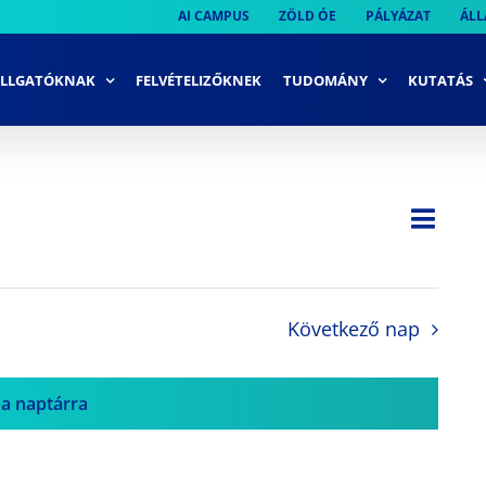
AI CAMPUS
ZÖLD ÓE
PÁLYÁZAT
ÁLL
LLGATÓKNAK
FELVÉTELIZŐKNEK
TUDOMÁNY
KUTATÁS
Ese
Nap
Navi
néze
néze
navi
Következő nap
 a naptárra