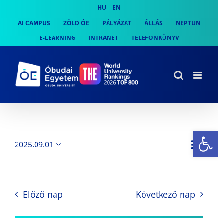
Skip
HU
|
EN
to
AI CAMPUS
ZÖLD ÓE
PÁLYÁZAT
ÁLLÁS
NEPTUN
content
E-LEARNING
INTRANET
TELEFONKÖNYV
Es
Es
2025.09.01
Nap
Navi
Dátum
néz
kiválasztása.
néze
nav
Előző nap
Következő nap