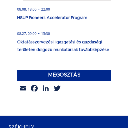
-
08.08. 18:00
22:00
HSUP Pioneers Accelerator Program
-
08.27. 09:00
15:30
Oktatásszervezési, igazgatási és gazdasági
területen dolgozó munkatársak továbbképzése
MEGOSZTÁS
Email
Facebook
LinkedIn
Twitter
SZÉKHELY