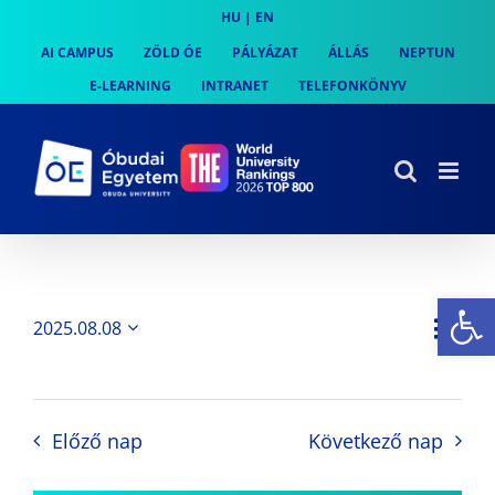
Skip
HU
|
EN
to
AI CAMPUS
ZÖLD ÓE
PÁLYÁZAT
ÁLLÁS
NEPTUN
content
E-LEARNING
INTRANET
TELEFONKÖNYV
Es
Es
2025.08.08
Nap
Navi
Dátum
néz
kiválasztása.
néze
nav
Előző nap
Következő nap