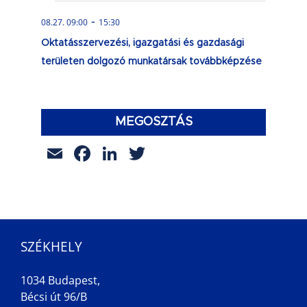
-
08.27. 09:00
15:30
Oktatásszervezési, igazgatási és gazdasági
területen dolgozó munkatársak továbbképzése
MEGOSZTÁS
Email
Facebook
LinkedIn
Twitter
SZÉKHELY
1034 Budapest,
Bécsi út 96/B