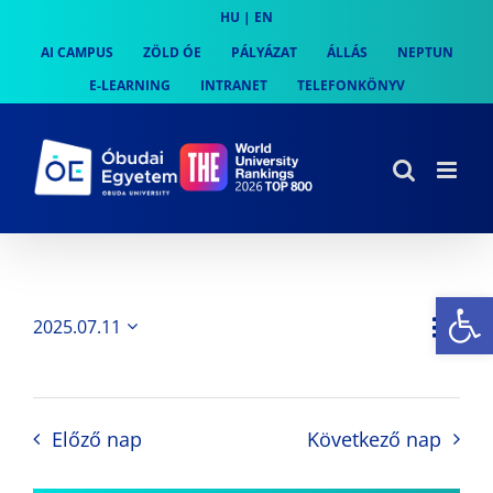
Skip
HU
|
EN
to
AI CAMPUS
ZÖLD ÓE
PÁLYÁZAT
ÁLLÁS
NEPTUN
content
E-LEARNING
INTRANET
TELEFONKÖNYV
Es
Es
2025.07.11
Nap
Navi
Dátum
néz
kiválasztása.
néze
nav
Előző nap
Következő nap