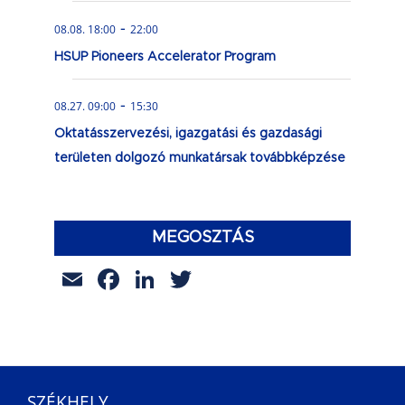
-
08.08. 18:00
22:00
HSUP Pioneers Accelerator Program
-
08.27. 09:00
15:30
Oktatásszervezési, igazgatási és gazdasági
területen dolgozó munkatársak továbbképzése
MEGOSZTÁS
Email
Facebook
LinkedIn
Twitter
SZÉKHELY