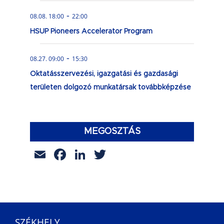
-
08.08. 18:00
22:00
HSUP Pioneers Accelerator Program
-
08.27. 09:00
15:30
Oktatásszervezési, igazgatási és gazdasági
területen dolgozó munkatársak továbbképzése
MEGOSZTÁS
Email
Facebook
LinkedIn
Twitter
SZÉKHELY