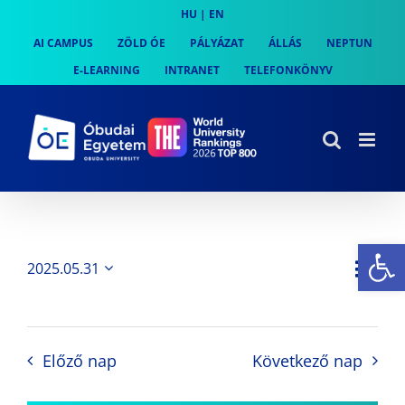
Skip
HU
|
EN
to
AI CAMPUS
ZÖLD ÓE
PÁLYÁZAT
ÁLLÁS
NEPTUN
content
E-LEARNING
INTRANET
TELEFONKÖNYV
Es
Es
2025.05.31
Nap
Navi
Dátum
néz
kiválasztása.
néze
nav
Előző nap
Következő nap