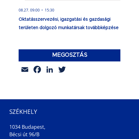
-
08.27. 09:00
15:30
Oktatásszervezési, igazgatási és gazdasági
területen dolgozó munkatársak továbbképzése
MEGOSZTÁS
Email
Facebook
LinkedIn
Twitter
SZÉKHELY
1034 Budapest,
Bécsi út 96/B