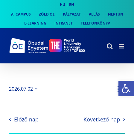
Skip
HU
|
EN
to
AI CAMPUS
ZÖLD ÓE
PÁLYÁZAT
ÁLLÁS
NEPTUN
content
E-LEARNING
INTRANET
TELEFONKÖNYV
Es
Es
2026.07.02
Nap
Navi
Dátum
néz
kiválasztása.
néze
nav
Előző nap
Következő nap