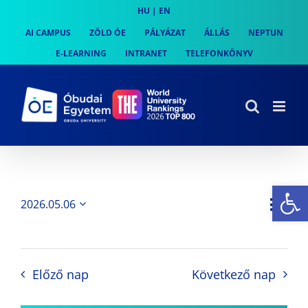
Skip
HU
|
EN
to
AI CAMPUS
ZÖLD ÓE
PÁLYÁZAT
ÁLLÁS
NEPTUN
content
E-LEARNING
INTRANET
TELEFONKÖNYV
Es
Es
2026.05.06
Nap
Navi
Dátum
néz
kiválasztása.
néze
nav
Előző nap
Következő nap