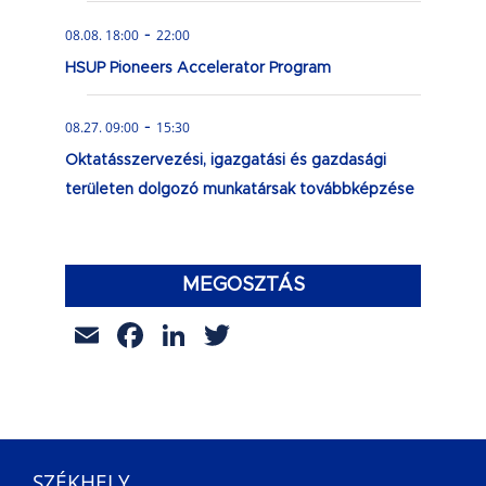
-
08.08. 18:00
22:00
HSUP Pioneers Accelerator Program
-
08.27. 09:00
15:30
Oktatásszervezési, igazgatási és gazdasági
területen dolgozó munkatársak továbbképzése
MEGOSZTÁS
Email
Facebook
LinkedIn
Twitter
SZÉKHELY