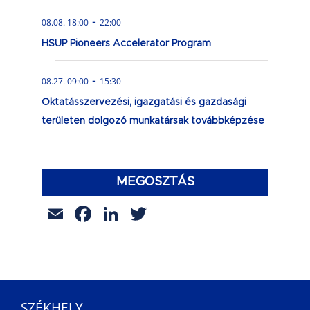
-
08.08. 18:00
22:00
HSUP Pioneers Accelerator Program
-
08.27. 09:00
15:30
Oktatásszervezési, igazgatási és gazdasági
területen dolgozó munkatársak továbbképzése
MEGOSZTÁS
Email
Facebook
LinkedIn
Twitter
SZÉKHELY