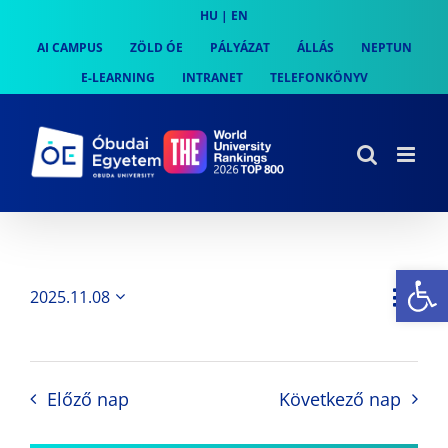
Skip
HU
|
EN
to
AI CAMPUS
ZÖLD ÓE
PÁLYÁZAT
ÁLLÁS
NEPTUN
content
E-LEARNING
INTRANET
TELEFONKÖNYV
Es
Es
2025.11.08
Nap
Navi
Dátum
néz
kiválasztása.
néze
nav
Előző nap
Következő nap