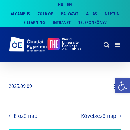
Skip
HU
|
EN
to
AI CAMPUS
ZÖLD ÓE
PÁLYÁZAT
ÁLLÁS
NEPTUN
content
E-LEARNING
INTRANET
TELEFONKÖNYV
Es
Es
2025.09.09
Nap
Navi
Dátum
néz
kiválasztása.
néze
nav
Előző nap
Következő nap