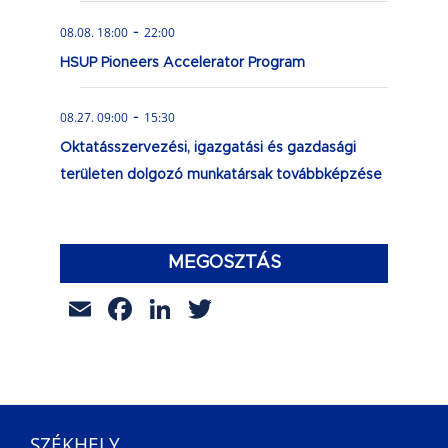
-
08.08. 18:00
22:00
HSUP Pioneers Accelerator Program
-
08.27. 09:00
15:30
Oktatásszervezési, igazgatási és gazdasági
területen dolgozó munkatársak továbbképzése
MEGOSZTÁS
Email
Facebook
LinkedIn
Twitter
SZÉKHELY