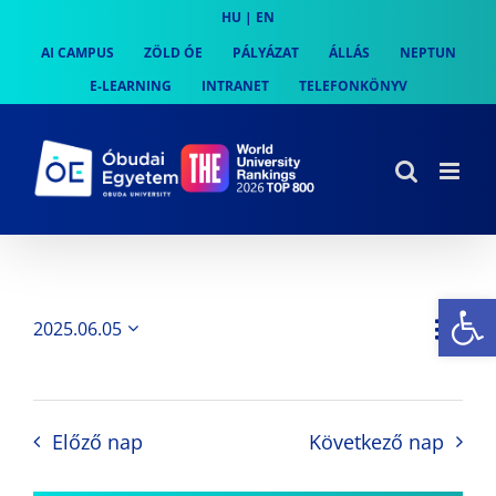
Skip
HU
|
EN
to
AI CAMPUS
ZÖLD ÓE
PÁLYÁZAT
ÁLLÁS
NEPTUN
content
E-LEARNING
INTRANET
TELEFONKÖNYV
Es
Es
2025.06.05
Nap
Navi
Dátum
néz
kiválasztása.
néze
nav
Előző nap
Következő nap