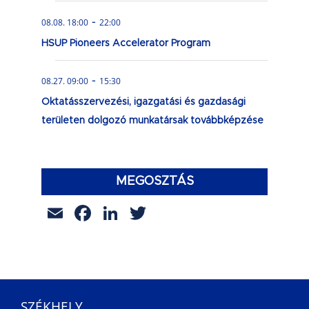
-
08.08. 18:00
22:00
HSUP Pioneers Accelerator Program
-
08.27. 09:00
15:30
Oktatásszervezési, igazgatási és gazdasági
területen dolgozó munkatársak továbbképzése
MEGOSZTÁS
Email
Facebook
LinkedIn
Twitter
SZÉKHELY